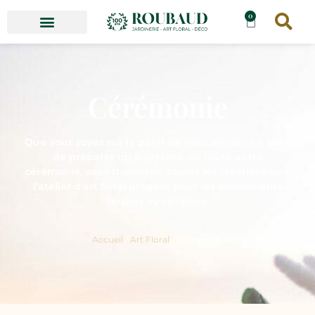
0
Cérémonie
Que vous soyez sur le point de vous marier, en train
de préparer un Baptême, ou toute autre
cérémonie, vous trouverez toutes les créations que
l’atelier d’art floral propose pour les évènements
laïques ou religieux.
Accueil
/
Art Floral
/ Cérémonie