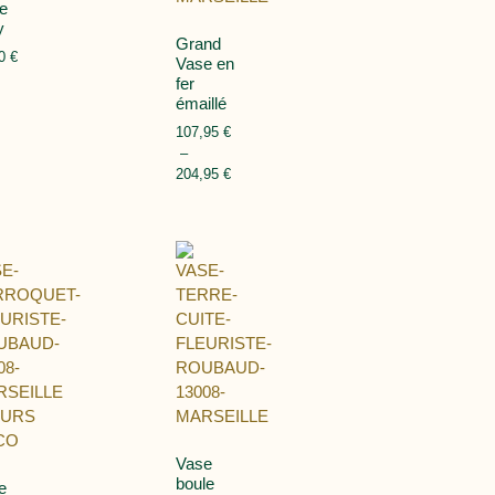
e
y
Grand
50
€
Vase en
fer
émaillé
107,95
€
–
204,95
€
Vase
boule
e