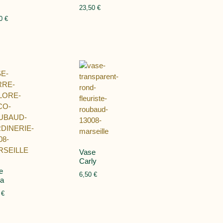
23,50
€
50
€
Vase
Carly
e
6,50
€
la
0
€