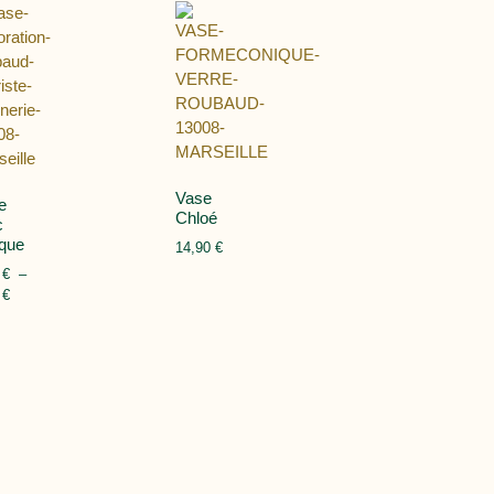
Vase
e
Chloé
c
ique
14,90
€
0
€
–
0
€