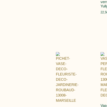
verr
Yull
22,
Vas