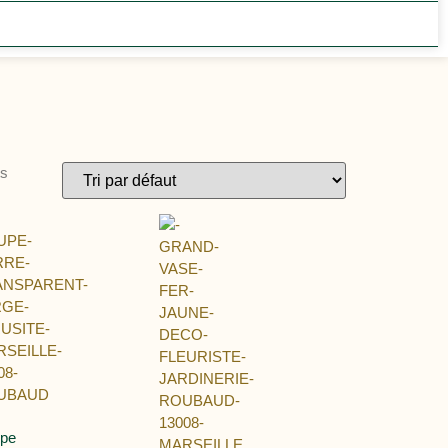
ts
pe