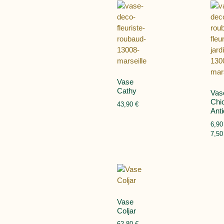
Vase
Cathy
Vas
Chi
43,90
€
Ant
6,9
7,5
Vase
Coljar
62,80
€