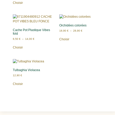
Choisir
Orchidées colorées
Cache Pot Plastique Vibes
18,90
€
–
28,90
€
fold
6,50
€
–
14,00
€
Choisir
Choisir
Tulbaghia Violacea
12,90
€
Choisir