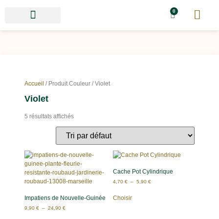
0
Accueil
/ Produit Couleur / Violet
Violet
5 résultats affichés
Cache Pot Cylindrique
4,70
€
–
5,90
€
Impatiens de Nouvelle-Guinée
Choisir
9,90
€
–
24,90
€