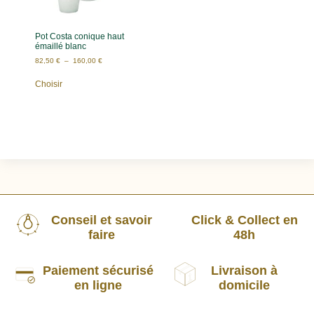
Pot Costa conique haut
émaillé blanc
82,50
€
–
160,00
€
Choisir
Conseil et savoir
Click & Collect en
faire
48h
Paiement sécurisé
Livraison à
en ligne
domicile