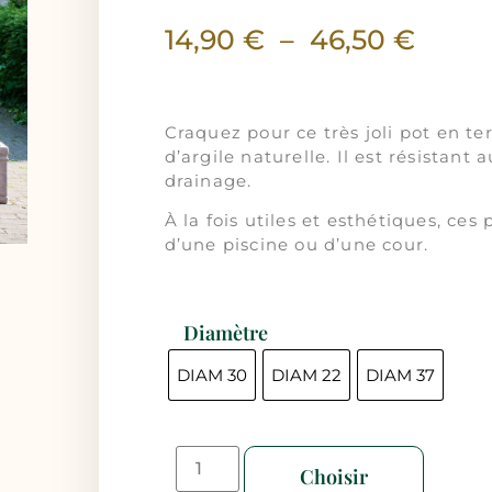
14,90
€
–
46,50
€
Craquez pour ce très joli pot en te
d’argile naturelle. Il est résistan
drainage.
À la fois utiles et esthétiques, ces
d’une piscine ou d’une cour.
Diamètre
DIAM 30
DIAM 22
DIAM 37
Choisir