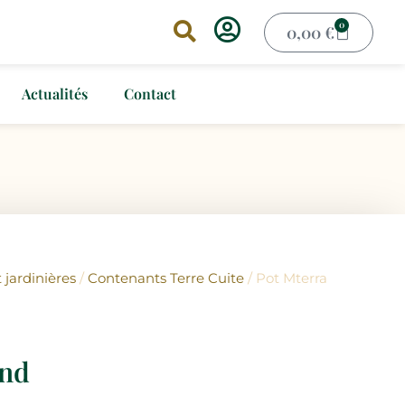
0
0,00
€
Actualités
Contact
 jardinières
/
Contenants Terre Cuite
/ Pot Mterra
ond