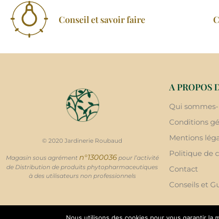
Conseil et savoir faire
C
A PROPOS 
Qui sommes-
Conditions gé
Mentions léga
© 2020 Jardinerie Roubaud
Politique de c
n°1300036
Magasin sous agrément
pour l’activité
de Distribution de produits phytopharmaceutiques
Contact
à des utilisateurs non professionnels
Conseils et G
Nous utilisons des cookies pour vous garantir la m