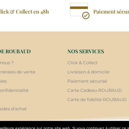
lick & Collect en 48h
Paiement sécur
DE ROUBAUD
NOS SERVICES
nous ?
Click & Collect
nérales de vente
Livraison à domicile
les
Paiement sécurisé
onfidentialité
Carte Cadeau ROUBAUD
Carte de fidélité ROUBAUD
uides d'achat
eilleure expérience sur notre site web. Si vous continuez à utiliser ce