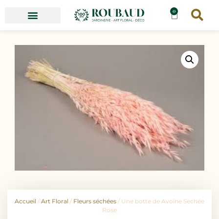
0
Accueil
/
Art Floral
/
Fleurs séchées
/ Une botte de Avoine Séchée
Rose