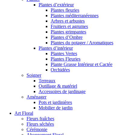
Plantes d’extérieur
Plantes fleuries
Plantes méditerranéennes
Arbres et arbustes
Fruitiers et agrumes
Plantes grimpantes
Plantes d’Ombre
Plantes du potager / Aromatiques
Plantes d’intérieur
Plantes Vertes
Plantes Fleuries
Plante Grasse Intérieur et Cactée
Orchidées
Soigner
Terreaux
Outillage & matériel
Accessoires de jardinage
Aménager
Pots et jardinières
Mobilier de jardin
Art Floral
Fleurs fraîches
Fleurs séchées
Cérémonie
Abonnement Floral