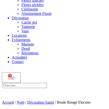
Fleurs fraîches
Fleurs séchées
Cérémonie
Abonnement Floral
Décoration
Cache pot
Vannerie
Vase
Locations
Evènements
Mariage
Deuil
Réceptions
Actualités
Contact
0
Cart
Accueil
/
Noël
/
Décoration Sapin
/ Boule Rouge Flocons