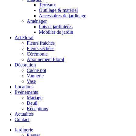
Terreaux
Outillage & matériel
Accessoires de jardinage
Aménager
Pots et jardinières
Mobilier de jardin
Art Floral
Fleurs fraîches
Fleurs séchées
Cérémonie
Abonnement Floral
Décoration
Cache pot
Vannerie
Vase
Locations
Evènements
Mariage
Deuil
Réceptions
Actualités
Contact
Jardinerie
Planter