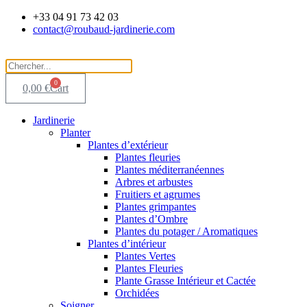
Aller
+33 04 91 73 42 03
au
contact@roubaud-jardinerie.com
contenu
0
0,00
€
Cart
Jardinerie
Planter
Plantes d’extérieur
Plantes fleuries
Plantes méditerranéennes
Arbres et arbustes
Fruitiers et agrumes
Plantes grimpantes
Plantes d’Ombre
Plantes du potager / Aromatiques
Plantes d’intérieur
Plantes Vertes
Plantes Fleuries
Plante Grasse Intérieur et Cactée
Orchidées
Soigner