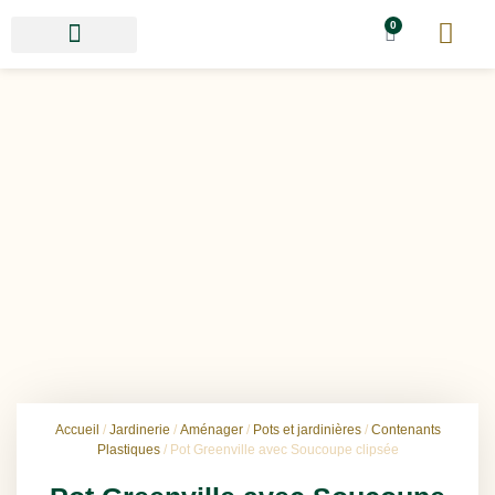
0
Accueil
/
Jardinerie
/
Aménager
/
Pots et jardinières
/
Contenants
Plastiques
/ Pot Greenville avec Soucoupe clipsée