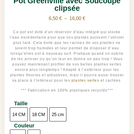
Pot Greenville avec Soucoupe
clipsée
6,50
€
–
16,00
€
Ce pot est doté d’un réservoir d’eau intégré qui stocke
l’eau excédentaire pour que vos plantes puissent l’utiliser
plus tard. Cela évite que les racines de vos plantes ne
soient trop humides et leur permet de disposer d’eau
lorsqu’elles ont à nouveau soif. Pratique quand on oublie
de les arroser ou qu’on leur en donne un peu trop ! Vous
pouvez maintenant profiter de vos belles plantes vertes
encore plus longtemps ! Adapté à l’extérieur pour les
plantes fleuries et arbustives, mais il pourra aussi trouver
sa place à l’intérieur pour les
plantes vertes
et cactées.
*** Fabrication en 100% plastiques recyclés***
Taille
14 CM
18 CM
25 cm
Couleur