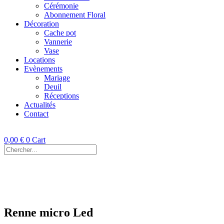
Cérémonie
Abonnement Floral
Décoration
Cache pot
Vannerie
Vase
Locations
Evènements
Mariage
Deuil
Réceptions
Actualités
Contact
0,00
€
0
Cart
Renne micro Led