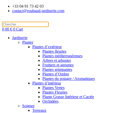
Aller
+33 04 91 73 42 03
au
contact@roubaud-jardinerie.com
contenu
0,00
€
0
Cart
Jardinerie
Planter
Plantes d’extérieur
Plantes fleuries
Plantes méditerranéennes
Arbres et arbustes
Fruitiers et agrumes
Plantes grimpantes
Plantes d’Ombre
Plantes du potager / Aromatiques
Plantes d’intérieur
Plantes Vertes
Plantes Fleuries
Plante Grasse Intérieur et Cactée
Orchidées
Soigner
Terreaux