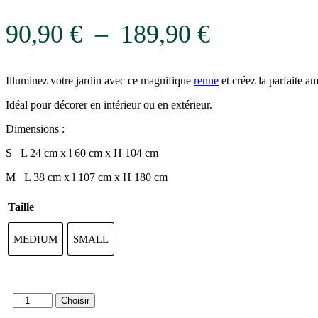
Plage
90,90
€
–
189,90
€
de
Illuminez votre jardin avec ce magnifique
renne
et créez la parfaite a
prix :
Idéal pour décorer en intérieur ou en extérieur.
90,90 €
Dimensions :
à
S L 24 cm x l 60 cm x H 104 cm
189,90 €
M L 38 cm x l 107 cm x H 180 cm
Taille
MEDIUM
SMALL
quantité
Choisir
de