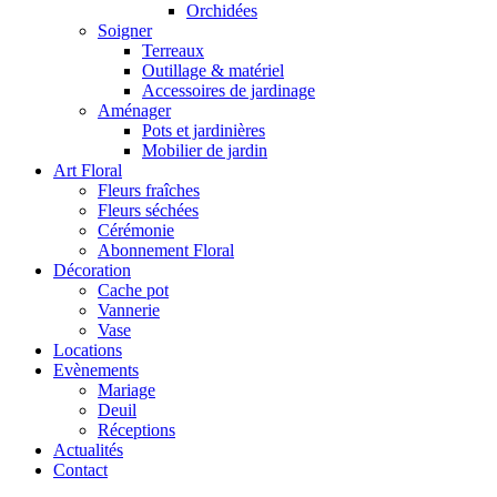
Orchidées
Soigner
Terreaux
Outillage & matériel
Accessoires de jardinage
Aménager
Pots et jardinières
Mobilier de jardin
Art Floral
Fleurs fraîches
Fleurs séchées
Cérémonie
Abonnement Floral
Décoration
Cache pot
Vannerie
Vase
Locations
Evènements
Mariage
Deuil
Réceptions
Actualités
Contact