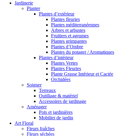
Jardinerie
Planter
Plantes d’extérieur
Plantes fleuries
Plantes méditerranéennes
Arbres et arbustes
Fruitiers et agrumes
Plantes grimpantes
Plantes d’Ombre
Plantes du potager / Aromatiques
Plantes d’intérieur
Plantes Vertes
Plantes Fleuries
Plante Grasse Intérieur et Cactée
Orchidées
Soigner
Terreaux
Outillage & matériel
Accessoires de jardinage
Aménager
Pots et jardinières
Mobilier de jardin
Art Floral
Fleurs fraîches
Fleurs séchées