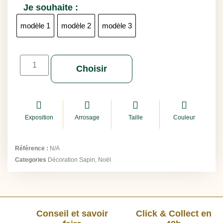
Je souhaite :
modèle 1
modèle 2
modèle 3
Choisir
Exposition
Arrosage
Taille
Couleur
Référence :
N/A
Categories
Décoration Sapin
,
Noël
Conseil et savoir
Click & Collect en