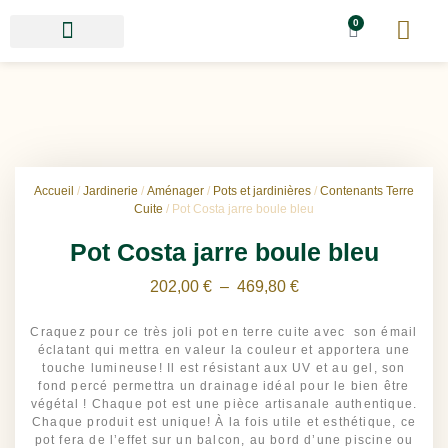
0
Accueil
/
Jardinerie
/
Aménager
/
Pots et jardinières
/
Contenants Terre
Cuite
/ Pot Costa jarre boule bleu
Pot Costa jarre boule bleu
202,00
€
–
469,80
€
Craquez pour ce très joli pot en terre cuite avec son émail
éclatant qui mettra en valeur la couleur et apportera une
touche lumineuse! Il est résistant aux UV et au gel, son
fond percé permettra un drainage idéal pour le bien être
végétal ! Chaque pot est une pièce artisanale authentique.
Chaque produit est unique! À la fois utile et esthétique, ce
pot fera de l’effet sur un balcon, au bord d’une piscine ou