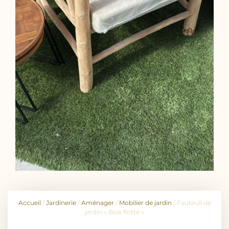
Accueil
/
Jardinerie
/
Aménager
/
Mobilier de jardin
/ Fauteuil de
jardin « Bois flotté »