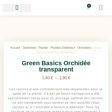
0
Accueil
/
Jardinerie
/
Planter
/
Plantes d'intérieur
/
Orchidées
/ Green
Basics Orchidée transparent
Green Basics Orchidée
transparent
1,40
€
–
1,90
€
Les racines d’une orchidée sont très importantes pour la
santé de la plante. Ce
pot
de fleurs transparent a été
spécialement conçu pour un arrosage optimal des racines.
Le pot transparent vous permet de voir aussitôt l’état
racines et si l’orchidée a besoin d’attention. Tous les
produits de la collection green basics sont fabriqués à