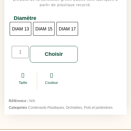
partir de plastique recyclé.
Diamètre
DIAM 13
DIAM 15
DIAM 17
Choisir
Taille
Couleur
Référence :
N/A
Categories
Contenants Plastiques
,
Orchidées
,
Pots et jardinières