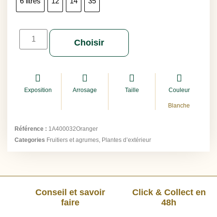
6 litres
12
14
35
Choisir
Exposition
Arrosage
Taille
Couleur
Blanche
Référence :
1A400032Oranger
Categories
Fruitiers et agrumes
,
Plantes d’extérieur
Conseil et savoir
Click & Collect en
faire
48h