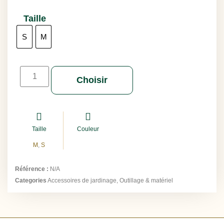
Taille
S
M
Choisir
Taille
Couleur
M
,
S
Référence :
N/A
Categories
Accessoires de jardinage
,
Outillage & matériel