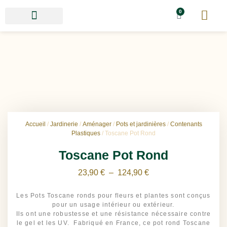
0
Accueil
/
Jardinerie
/
Aménager
/
Pots et jardinières
/
Contenants
Plastiques
/ Toscane Pot Rond
Toscane Pot Rond
23,90
€
–
124,90
€
Les Pots Toscane ronds pour fleurs et plantes sont conçus
pour un usage intérieur ou extérieur.
Ils ont une robustesse et une résistance nécessaire contre
le gel et les UV. Fabriqué en France, ce pot rond Toscane