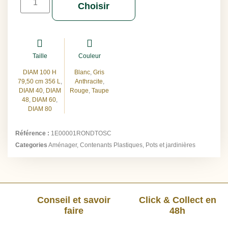
Choisir
Taille
Couleur
DIAM 100 H
Blanc
,
Gris
79,50 cm 356 L
,
Anthracite
,
DIAM 40
,
DIAM
Rouge
,
Taupe
48
,
DIAM 60
,
DIAM 80
Référence :
1E00001RONDTOSC
Categories
Aménager
,
Contenants Plastiques
,
Pots et jardinières
Conseil et savoir
Click & Collect en
faire
48h