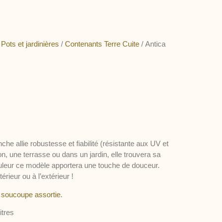
/
Pots et jardinières
/
Contenants Terre Cuite
/ Antica
nche allie robustesse et fiabilité (résistante aux UV et
n, une terrasse ou dans un jardin, elle trouvera sa
ouleur ce modèle apportera une touche de douceur.
érieur ou à l’extérieur !
 soucoupe assortie
.
itres