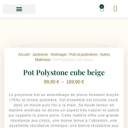
0
Accueil
/
Jardinerie
/
Aménager
/
Pots et jardinières
/
Autres
Matériaux
/ Pot Polystone cube beige
Pot Polystone cube beige
89,90
€
–
169,90
€
Le polystone est un assemblage de pierre finement broyée
(70%) et résine polymère. Cet ensemble est ensuite coulé
dans un moule puis fini à la main. Sa haute teneur en
matière minérale lui donne un aspect très naturel et satiné
qui rappelle la pierre polie. Cette matière offre une grande
résistance aux chocs, une bonne tenue à l’abrasion, une
excellente résistance chimique, une bonne résistance aux