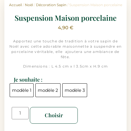
Accueil
/
Noël
/
Décoration Sapin
/ Suspension Maison porcelaine
Suspension Maison porcelaine
4,90
€
Apportez une touche de tradition à votre sapin de
Noël avec cette adorable maisonnette à suspendre en
porcelaine véritable, elle ajoutera une ambiance de
fête.
Dimensions : L 4.5 cm x l 3.5cm x H.9 cm
Je souhaite :
modèle 1
modèle 2
modèle 3
Choisir