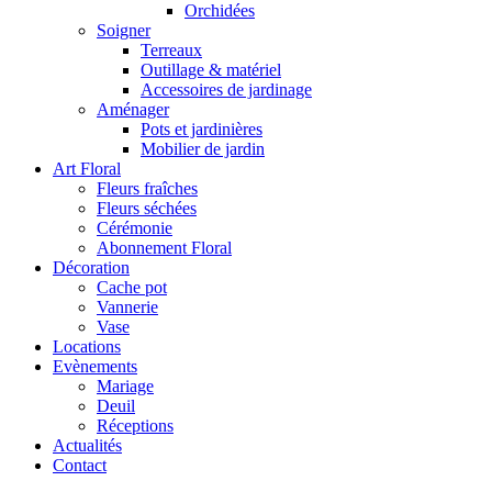
Orchidées
Soigner
Terreaux
Outillage & matériel
Accessoires de jardinage
Aménager
Pots et jardinières
Mobilier de jardin
Art Floral
Fleurs fraîches
Fleurs séchées
Cérémonie
Abonnement Floral
Décoration
Cache pot
Vannerie
Vase
Locations
Evènements
Mariage
Deuil
Réceptions
Actualités
Contact