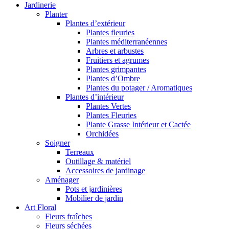
Jardinerie
Planter
Plantes d’extérieur
Plantes fleuries
Plantes méditerranéennes
Arbres et arbustes
Fruitiers et agrumes
Plantes grimpantes
Plantes d’Ombre
Plantes du potager / Aromatiques
Plantes d’intérieur
Plantes Vertes
Plantes Fleuries
Plante Grasse Intérieur et Cactée
Orchidées
Soigner
Terreaux
Outillage & matériel
Accessoires de jardinage
Aménager
Pots et jardinières
Mobilier de jardin
Art Floral
Fleurs fraîches
Fleurs séchées