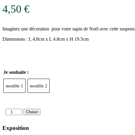
4,50
€
Imaginez une décoration pour votre sapin de Noël avec cette suspension
Dimensions : L 4.8cm x L 4.8cm x H 19.5cm
Je souhaite :
modèle 1
modèle 2
quantité
Choisir
de
Suspension
Exposition
Stalactite
Perles