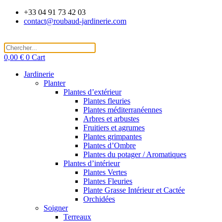
Aller
+33 04 91 73 42 03
au
contact@roubaud-jardinerie.com
contenu
0,00
€
0
Cart
Jardinerie
Planter
Plantes d’extérieur
Plantes fleuries
Plantes méditerranéennes
Arbres et arbustes
Fruitiers et agrumes
Plantes grimpantes
Plantes d’Ombre
Plantes du potager / Aromatiques
Plantes d’intérieur
Plantes Vertes
Plantes Fleuries
Plante Grasse Intérieur et Cactée
Orchidées
Soigner
Terreaux