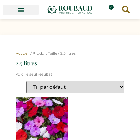
0
Accueil
/ Produit Taille / 2.5 litres
2.5 litres
Voici le seul résultat