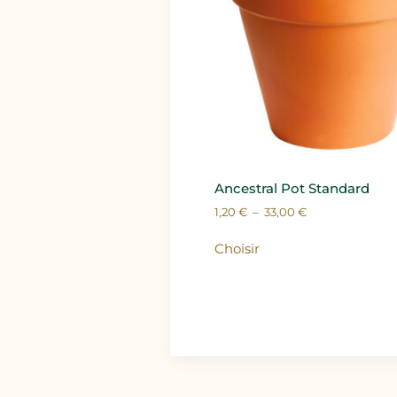
Ancestral Pot Standard
1,20
€
–
33,00
€
Choisir