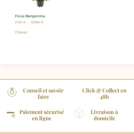
Ficus Benjamina
21,90
€
–
129,90
€
Choisir
Conseil et savoir
Click & Collect en
faire
48h
Paiement sécurisé
Livraison à
en ligne
domicile