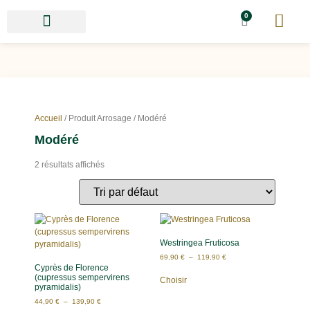
0
Accueil
/ Produit Arrosage / Modéré
Modéré
2 résultats affichés
Westringea Fruticosa
69,90
€
–
119,90
€
Cyprès de Florence
(cupressus sempervirens
Choisir
pyramidalis)
44,90
€
–
139,90
€